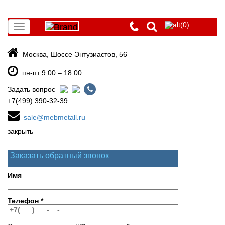
(0)
Toggle
navigation
Москва, Шоссе Энтузиастов, 56
пн-пт 9:00 – 18:00
Задать вопрос
+7(499) 390-32-39
sale@mebmetall.ru
закрыть
Заказать обратный звонок
Имя
Телефон
*