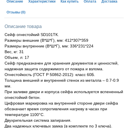
Описание
Характеристики
Как купить
Оплата
Доставка
Отзывы
(0)
Описание товара
Сейф огнестойкий SD101ТК.
Размеры внешние (В*Ш*Г), мм: 412*307*359
Размеры внутренние (В*Ш*Г), мм: 336*231*224
Вес, кг: 31
Объем, л: 17
Сейф предназначен для хранения документов и ценностей,
надежная защита содержимого от пожара и взлома.
Огнестойкость (ГОСТ Р 50862-2012): класс 60Б.
Толщина внешней и внутренней стенок из металла – 0.7-0.9
мм.
При заливке двери и корпуса сейфа используется вспененный
огнестойкий бетон.
Цифровая маркировка на внутренней стороне двери сейфа
обозначает время сопротивления нагреву в часах при
температуре 1100°С.
Двухригельная система запирания.
Два надежных ключевых замка (в комплекте по 3 ключа).