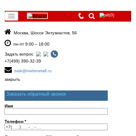
(0)
Toggle
navigation
Москва, Шоссе Энтузиастов, 56
пн-пт 9:00 – 18:00
Задать вопрос
+7(499) 390-32-39
sale@mebmetall.ru
закрыть
Заказать обратный звонок
Имя
Телефон
*