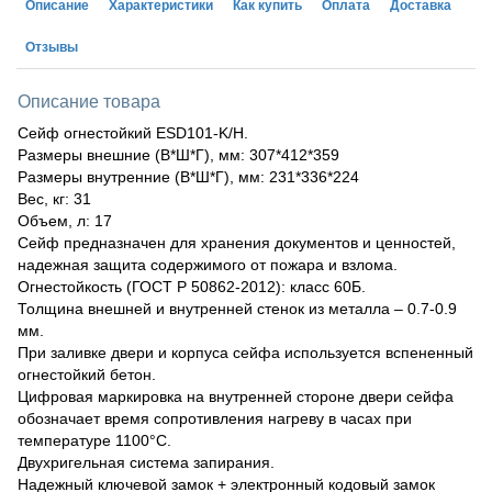
Описание
Характеристики
Как купить
Оплата
Доставка
Отзывы
Описание товара
Сейф огнестойкий ESD101-K/H.
Размеры внешние (В*Ш*Г), мм: 307*412*359
Размеры внутренние (В*Ш*Г), мм: 231*336*224
Вес, кг: 31
Объем, л: 17
Сейф предназначен для хранения документов и ценностей,
надежная защита содержимого от пожара и взлома.
Огнестойкость (ГОСТ Р 50862-2012): класс 60Б.
Толщина внешней и внутренней стенок из металла – 0.7-0.9
мм.
При заливке двери и корпуса сейфа используется вспененный
огнестойкий бетон.
Цифровая маркировка на внутренней стороне двери сейфа
обозначает время сопротивления нагреву в часах при
температуре 1100°С.
Двухригельная система запирания.
Надежный ключевой замок + электронный кодовый замок