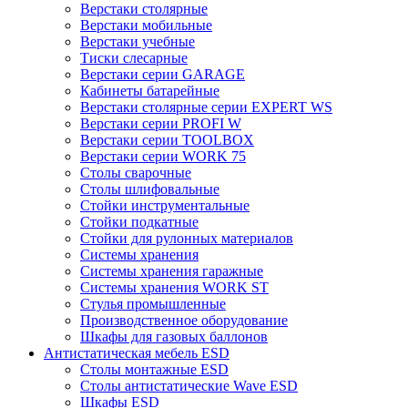
Верстаки столярные
Верстаки мобильные
Верстаки учебные
Тиски слесарные
Верстаки серии GARAGE
Кабинеты батарейные
Верстаки столярные серии EXPERT WS
Верстаки серии PROFI W
Верстаки серии TOOLBOX
Верстаки серии WORK 75
Столы сварочные
Столы шлифовальные
Стойки инструментальные
Стойки подкатные
Стойки для рулонных материалов
Системы хранения
Системы хранения гаражные
Системы хранения WORK ST
Стулья промышленные
Производственное оборудование
Шкафы для газовых баллонов
Антистатическая мебель ESD
Столы монтажные ESD
Столы антистатические Wave ESD
Шкафы ESD