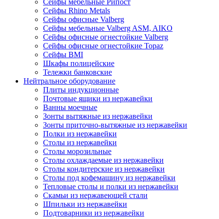
Сейфы мебельные Рипост
Сейфы Rhino Metals
Сейфы офисные Valberg
Сейфы мебельные Valberg ASM, AIKO
Сейфы офисные огнестойкие Valberg
Сейфы офисные огнестойкие Topaz
Сейфы ВМI
Шкафы полицейские
Тележки банковские
Нейтральное оборудование
Плиты индукционные
Почтовые ящики из нержавейки
Ванны моечные
Зонты вытяжные из нержавейки
Зонты приточно-вытяжные из нержавейки
Полки из нержавейки
Столы из нержавейки
Столы морозильные
Столы охлаждаемые из нержавейки
Столы кондитерские из нержавейки
Столы под кофемашину из нержавейки
Тепловые столы и полки из нержавейки
Скамьи из нержавеющей стали
Шпильки из нержавейки
Подтоварники из нержавейки