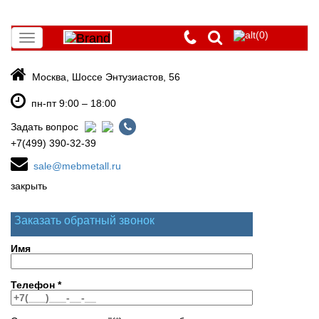
(0)
Toggle
navigation
Москва, Шоссе Энтузиастов, 56
пн-пт 9:00 – 18:00
Задать вопрос
+7(499) 390-32-39
sale@mebmetall.ru
закрыть
Заказать обратный звонок
Имя
Телефон
*