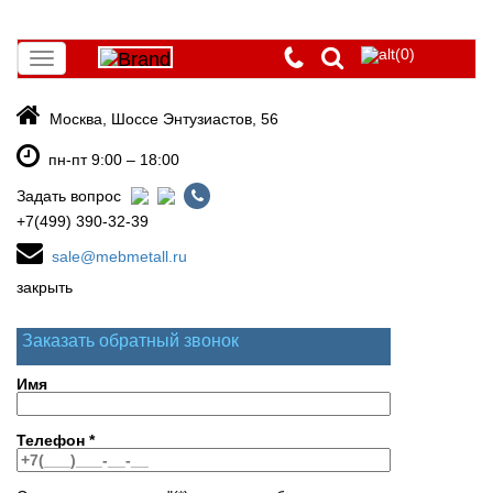
(0)
Toggle
navigation
Москва, Шоссе Энтузиастов, 56
пн-пт 9:00 – 18:00
Задать вопрос
+7(499) 390-32-39
sale@mebmetall.ru
закрыть
Заказать обратный звонок
Имя
Телефон
*