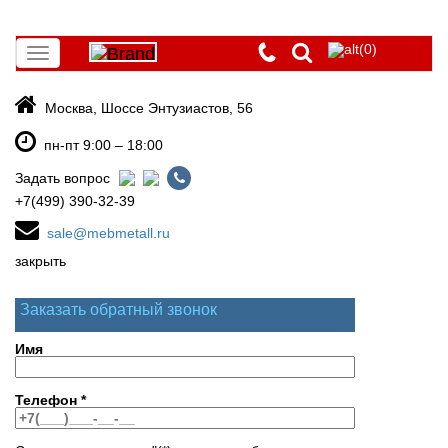
(0)
Toggle
navigation
Москва, Шоссе Энтузиастов, 56
пн-пт 9:00 – 18:00
Задать вопрос
+7(499) 390-32-39
sale@mebmetall.ru
закрыть
Заказать обратный звонок
Имя
Телефон
*