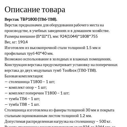
Описание товара
Верстак TBP1800 (ТВ6-ТВ8).
Верстак предназначен для оборудования рабочего места на
производстве, в учебных заведениях и в домашнем хозяйстве.
Размеры внешние (В*Ш*Г), мм: 924(1044)*1808*755
Вес, кг: 190,4
Изготовлен из высокопрочной стали толщиной 1.5 мм и
профильных труб 40*40 мм.
Возможно использование в холодных и влажных помещениях.
Конструкция верстака предусматривает установку на поперечинах
верстака до двух модульных тумб Toolbox (ТВ0-ТВ8).
Базовая комплектация:
— столешница Т1800 – 1 шт;
— комплект опор – 1 шт;
— комплект поперечин Т1800 – 1 шт;
— тумба ТВ6 – 1 шт;
— тумба ТВ8 – 1 шт.
Столешница изготовлена из фанеры толщиной 30 мм и покрыта
стальным оцинкованным листом толщиной 1.2 мм.
Допустимая распределенная нагрузка на столешницу – 500 кг.
Высота столешницы может регулироваться от 924 до 1044 мм, за