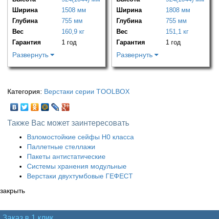
Ширина
1508 мм
Ширина
1808 мм
Глубина
755 мм
Глубина
755 мм
Вес
160,9 кг
Вес
151,1 кг
Гарантия
1 год
Гарантия
1 год
Развернуть
Развернуть
Категория:
Верстаки серии TOOLBOX
Также Вас может заинтересовать
Взломостойкие сейфы H0 класса
Паллетные стеллажи
Пакеты антистатические
Системы хранения модульные
Верстаки двухтумбовые ГЕФЕСТ
закрыть
Заказ в 1 клик