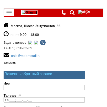
(0)
Toggle
navigation
Москва, Шоссе Энтузиастов, 56
пн-пт 9:00 – 18:00
Задать вопрос
+7(499) 390-32-39
sale@mebmetall.ru
закрыть
Заказать обратный звонок
Имя
Телефон
*