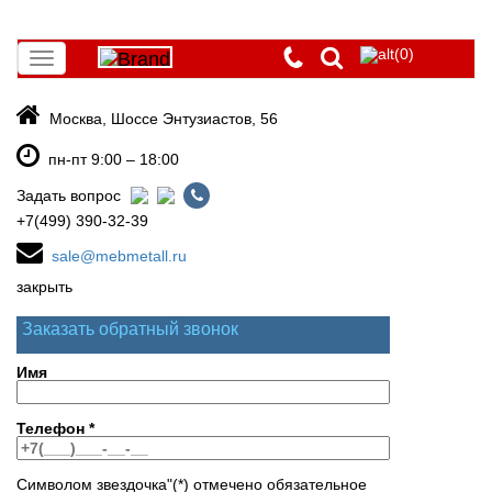
(0)
Toggle
navigation
Москва, Шоссе Энтузиастов, 56
пн-пт 9:00 – 18:00
Задать вопрос
+7(499) 390-32-39
sale@mebmetall.ru
закрыть
Заказать обратный звонок
Имя
Телефон
*
Символом звездочка"(*) отмечено обязательное