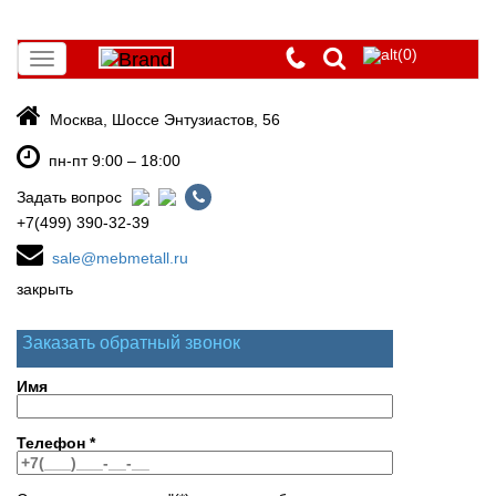
(0)
Toggle
navigation
Москва, Шоссе Энтузиастов, 56
пн-пт 9:00 – 18:00
Задать вопрос
+7(499) 390-32-39
sale@mebmetall.ru
закрыть
Заказать обратный звонок
Имя
Телефон
*