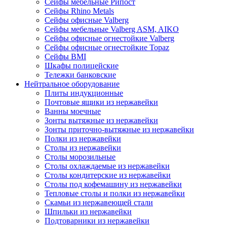
Сейфы мебельные Рипост
Сейфы Rhino Metals
Сейфы офисные Valberg
Сейфы мебельные Valberg ASM, AIKO
Сейфы офисные огнестойкие Valberg
Сейфы офисные огнестойкие Topaz
Сейфы ВМI
Шкафы полицейские
Тележки банковские
Нейтральное оборудование
Плиты индукционные
Почтовые ящики из нержавейки
Ванны моечные
Зонты вытяжные из нержавейки
Зонты приточно-вытяжные из нержавейки
Полки из нержавейки
Столы из нержавейки
Столы морозильные
Столы охлаждаемые из нержавейки
Столы кондитерские из нержавейки
Столы под кофемашину из нержавейки
Тепловые столы и полки из нержавейки
Скамьи из нержавеющей стали
Шпильки из нержавейки
Подтоварники из нержавейки