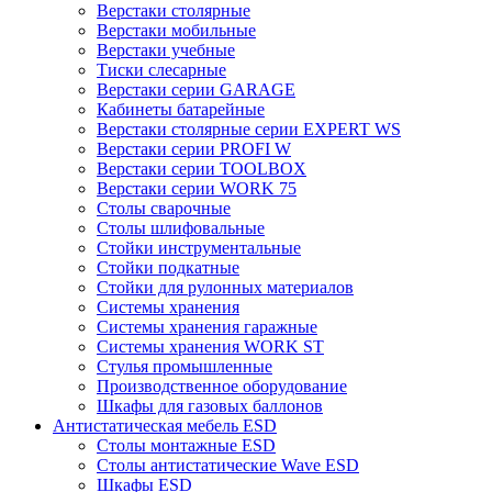
Верстаки столярные
Верстаки мобильные
Верстаки учебные
Тиски слесарные
Верстаки серии GARAGE
Кабинеты батарейные
Верстаки столярные серии EXPERT WS
Верстаки серии PROFI W
Верстаки серии TOOLBOX
Верстаки серии WORK 75
Столы сварочные
Столы шлифовальные
Стойки инструментальные
Стойки подкатные
Стойки для рулонных материалов
Системы хранения
Системы хранения гаражные
Системы хранения WORK ST
Стулья промышленные
Производственное оборудование
Шкафы для газовых баллонов
Антистатическая мебель ESD
Столы монтажные ESD
Столы антистатические Wave ESD
Шкафы ESD