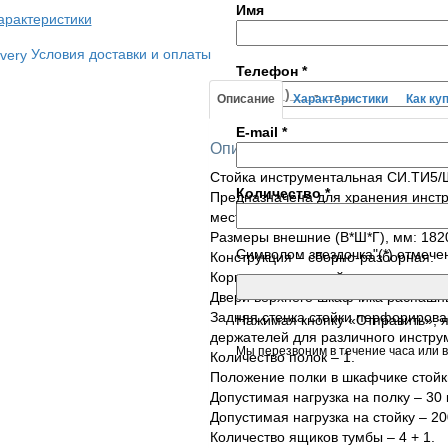
Имя
арактеристики
Условия доставки и оплаты
Телефон
*
Описание
Характеристики
Как ку
E-mail
*
Описание товара
Стойка инструментальная СИ.ТИ5/
Количество
*
Предназначена для хранения инстр
местах различных производственн
Размеры внешние (В*Ш*Г), мм: 182
Символом звездочка"(*) отмече
Конструкция – сборно-разборная.
Корпус и двери стойки выполнены и
Двери верхнего шкафчика распашны
Задняя стенка стойки перфорирова
Нажимая кнопку «Отправить», 
держателей для различного инстру
Мы перезвоним в течение часа или в
Количество полок – 1.
Положение полки в шкафчике стойк
Допустимая нагрузка на полку – 30 к
Допустимая нагрузка на стойку – 200
Количество ящиков тумбы – 4 + 1.