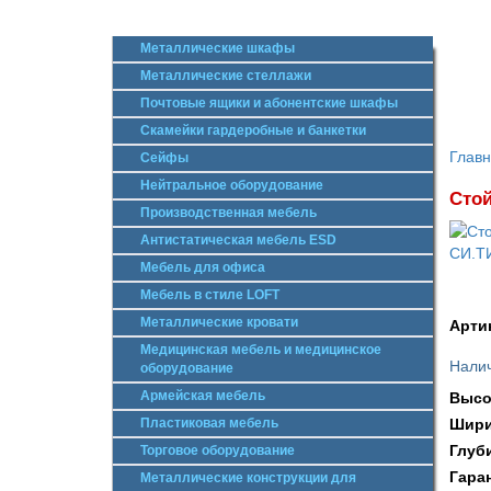
Металлические шкафы
Металлические стеллажи
Почтовые ящики и абонентские шкафы
Скамейки гардеробные и банкетки
Глав
Сейфы
Нейтральное оборудование
Стой
Производственная мебель
Антистатическая мебель ESD
Мебель для офиса
Мебель в стиле LOFT
Металлические кровати
Арти
Медицинская мебель и медицинское
Налич
оборудование
Армейская мебель
Высо
Пластиковая мебель
Шири
Глуб
Торговое оборудование
Гара
Металлические конструкции для