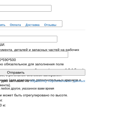
пить
Оплата
Доставка
Отзывы
ШИ.
умента, деталей и запасных частей на рабочих
ых помещений.
0*590*500
но обязательное для заполнения поле
з высококачественной стали (толщина 1.0-1.5 мм).
е, с ригельной системой запирания.
нная (для крепления дополнительных крючков и
я даю согласие на
обработку персональных данных
мента).
 любое другое, указанное вами время
и может быть отрегулировано по высоте.
г.
 кг.