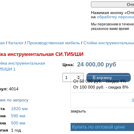
Нажимая кнопку «Отп
на
обработку персон
Мы перезвоним в течение
указанное вами время
ная
Каталог
Производственная мебель
Стойки инструментальны
ка инструментальная СИ.ТИ5/ШИ
24 000,00
руб
Цена:
В корзину
От 50 000 руб. - скидка 4%
От 100 000 руб. - скидка 8%
кул:
4014
ие по запросу
та
1820 мм
закрыть
на
590 мм
ина
500 мм
Купить по оптовой цене
нтия
1 год