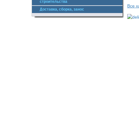
строительства
Все х
Доставка, сборка, занос