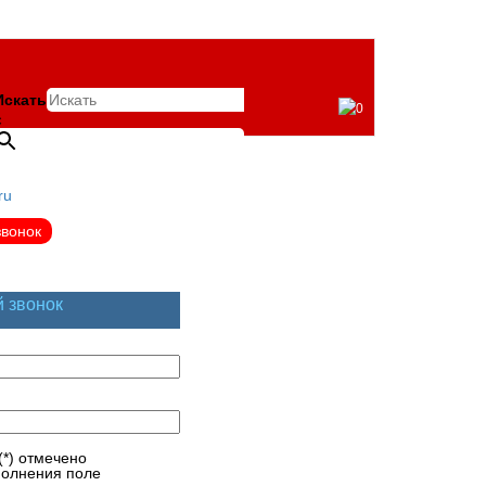
Искать
0
×
ru
звонок
й звонок
(*) отмечено
полнения поле