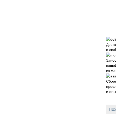
Доста
в люб
Зано
вашей
из ма
Сборк
проф
и оп
Пох