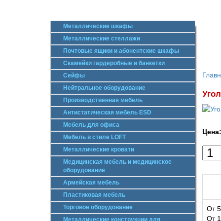
Металлические шкафы
Металлические стеллажи
Почтовые ящики и абонентские шкафы
Скамейки гардеробные и банкетки
Глав
Сейфы
Нейтральное оборудование
Угол
Производственная мебель
Антистатическая мебель ESD
Мебель для офиса
Цена
Мебель в стиле LOFT
Металлические кровати
Медицинская мебель и медицинское
оборудование
Армейская мебель
Пластиковая мебель
Торговое оборудование
От 5
От 1
Металлические конструкции для