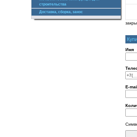
строительства
Доставка, сборка, занос
закры
Купи
Имя
Теле
E-mai
Коли
Симво