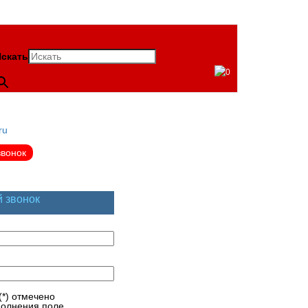
скать
0
ru
звонок
й звонок
(*) отмечено
полнения поле