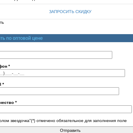
ЗАПРОСИТЬ СКИДКУ
ть
ть по оптовой цене
фон
*
l
*
чество
*
лом звездочка"(*) отмечено обязательное для заполнения поле