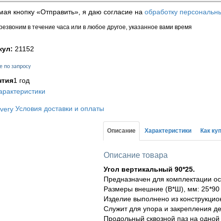
ая кнопку «Отправить», я даю согласие на
обработку персональн
езвоним в течение часа или в любое другое, указанное вами время
кул:
21152
е по запросу
нтия
1 год
арактеристики
Условия доставки и оплаты
Описание
Характеристики
Как ку
Описание товара
Угол вертикальный 90*25.
Предназначен для комплектации осн
Размеры внешние (В*Ш), мм: 25*90
Изделие выполнено из конструкцио
Служит для упора и закрепления д
Продольный сквозной паз на одной