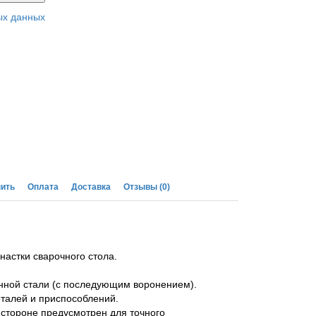
ых данных
пить
Оплата
Доставка
Отзывы
(0)
астки сварочного стола.
нной стали (с последующим воронением).
еталей и приспособлений.
 стороне предусмотрен для точного