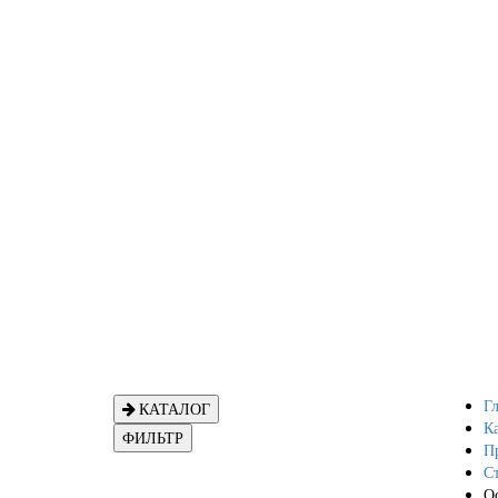
Гл
КАТАЛОГ
Ка
ФИЛЬТР
П
С
Ос