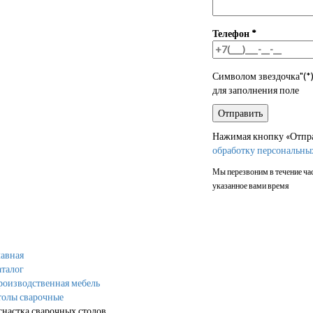
Телефон
*
Символом звездочка"(*)
для заполнения поле
Нажимая кнопку «Отправ
обработку персональны
Мы перезвоним в течение час
указанное вами время
авная
талог
роизводственная мебель
толы сварочные
настка сварочных столов