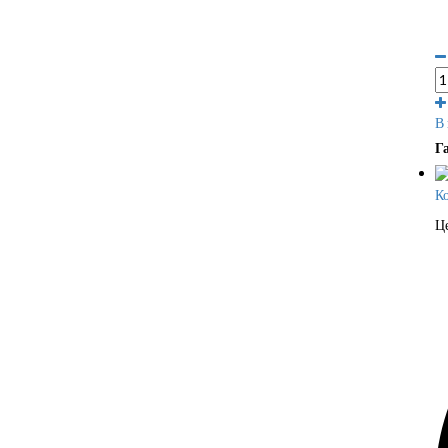
В
Г
К
Ц