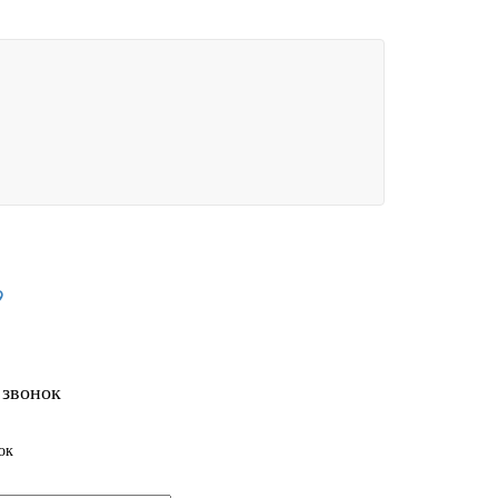
9
 звонок
ок