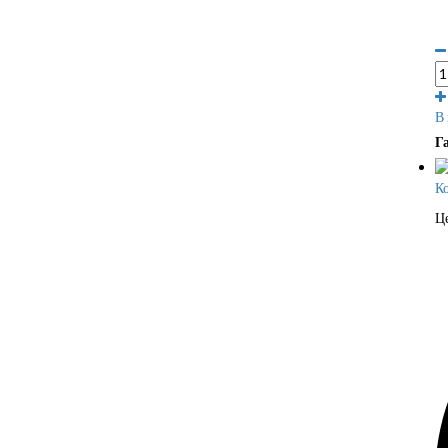
В
Г
Ко
Ц