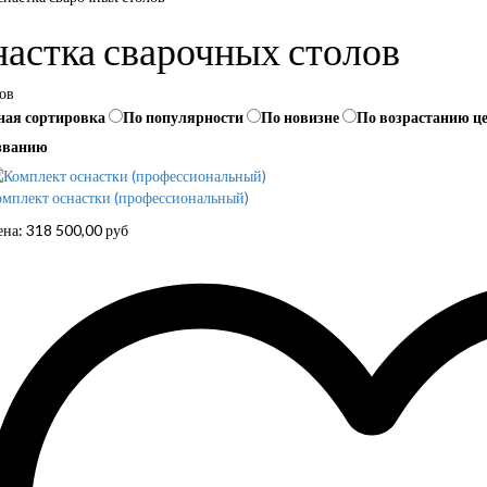
астка сварочных столов
ов
ная сортировка
По популярности
По новизне
По возрастанию ц
званию
мплект оснастки (профессиональный)
ена:
318 500,00
руб