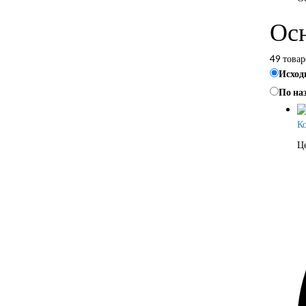
Осн
49 товар
Исход
По на
Ко
Ц