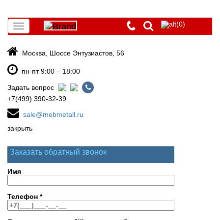
(0)
Toggle
navigation
Москва, Шоссе Энтузиастов, 56
пн-пт 9:00 – 18:00
Задать вопрос
+7(499) 390-32-39
sale@mebmetall.ru
закрыть
Заказать обратный звонок
Имя
Телефон
*