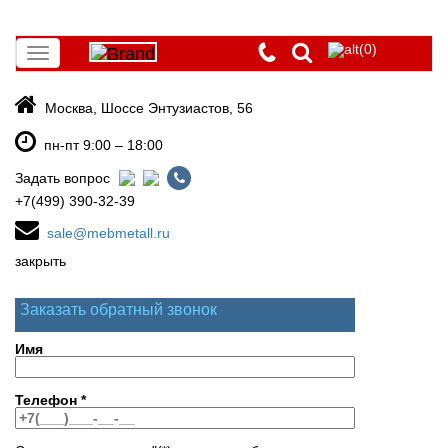
(0)
Toggle
navigation
Москва, Шоссе Энтузиастов, 56
пн-пт 9:00 – 18:00
Задать вопрос
+7(499) 390-32-39
sale@mebmetall.ru
закрыть
Заказать обратный звонок
Имя
Телефон
*