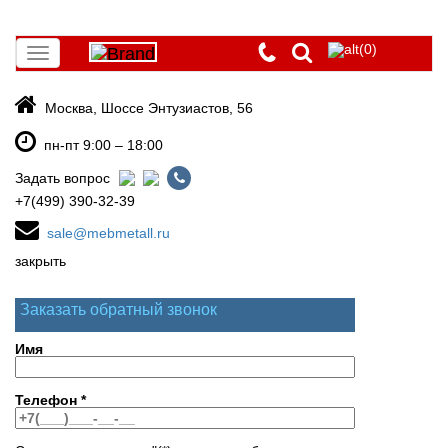
(0)
Toggle
navigation
Москва, Шоссе Энтузиастов, 56
пн-пт 9:00 – 18:00
Задать вопрос
+7(499) 390-32-39
sale@mebmetall.ru
закрыть
Заказать обратный звонок
Имя
Телефон
*