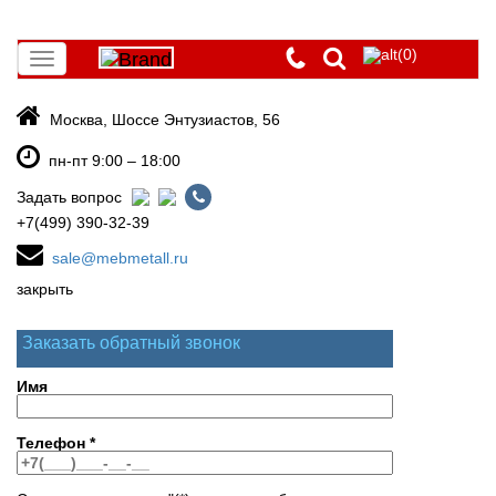
(0)
Toggle
navigation
Москва, Шоссе Энтузиастов, 56
пн-пт 9:00 – 18:00
Задать вопрос
+7(499) 390-32-39
sale@mebmetall.ru
закрыть
Заказать обратный звонок
Имя
Телефон
*