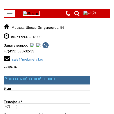
(0)
Toggle
navigation
Москва, Шоссе Энтузиастов, 56
пн-пт 9:00 – 18:00
Задать вопрос
+7(499) 390-32-39
sale@mebmetall.ru
закрыть
Заказать обратный звонок
Имя
Телефон
*