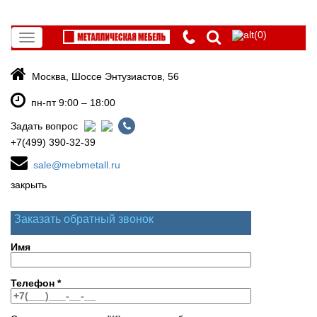
(0)
Toggle
navigation
Москва, Шоссе Энтузиастов, 56
пн-пт 9:00 – 18:00
Задать вопрос
+7(499) 390-32-39
sale@mebmetall.ru
закрыть
Заказать обратный звонок
Имя
Телефон
*