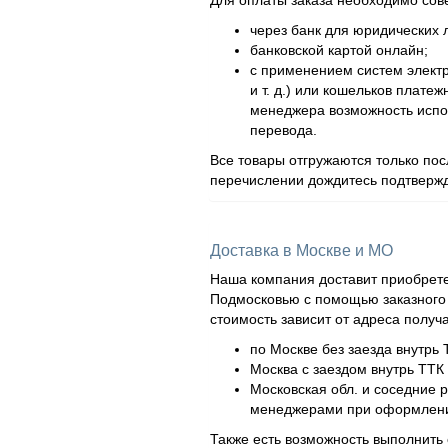
Для оплаты заказа необходимо сов
через банк для юридических л
банковской картой онлайн;
с применением систем элект
и т. д.) или кошельков плат
менеджера возможность испол
перевода.
Все товары отгружаются только по
перечислении дождитесь подтвержд
Доставка в Москве и МО
Наша компания доставит приобрете
Подмосковью с помощью заказного а
стоимость зависит от адреса получ
по Москве без заезда внутрь 
Москва с заездом внутрь ТТК 
Московская обл. и соседние 
менеджерами при оформлени
Также есть возможность выполнить 