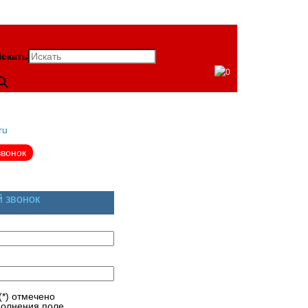
скать
0
ru
звонок
й звонок
(*) отмечено
полнения поле