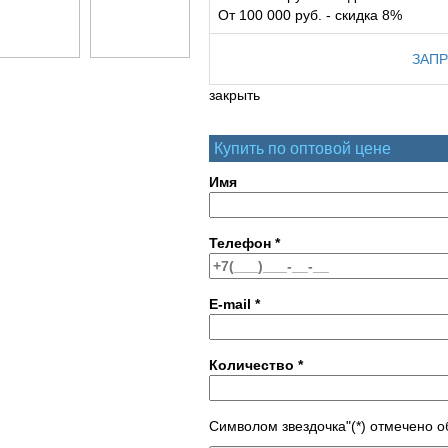
От 100 000 руб. - скидка 8%
ЗАПР
закрыть
Купить по оптовой цене
Имя
Телефон
*
E-mail
*
Количество
*
Символом звездочка"(*) отмечено 