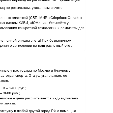
ершить перевод на расчетный счет организации:
иц по реквизитам, указанным в счете;
ронных платежей (СБП, МИР, «Сбербанк Онлайн»
ежных систем КИВИ, «ЮМани». Уточняйте у
ьзования конкретной технологии и реквизиты для
сле полной оплаты счета! При безналичном
ения о зачислении на наш расчетный счет.
нные у нас товары по Москве и ближнему
втотранспорта. Эта услуга платная, ее
ателя:
ТТК – 2400 руб.;
– 3600 руб.;
регионы – цена рассчитывается индивидуально
и заказа.
отгрузку в любой другой город РФ с помощью