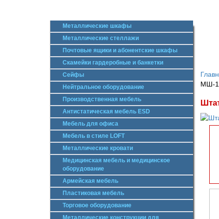
Металлические шкафы
Металлические стеллажи
Почтовые ящики и абонентские шкафы
Скамейки гардеробные и банкетки
Глав
Сейфы
МШ-1
Нейтральное оборудование
Производственная мебель
Шта
Антистатическая мебель ESD
Мебель для офиса
Мебель в стиле LOFT
Металлические кровати
Медицинская мебель и медицинское
оборудование
Армейская мебель
Пластиковая мебель
Торговое оборудование
Металлические конструкции для