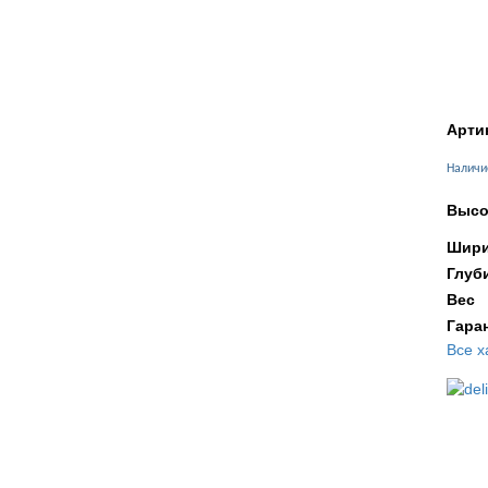
Арти
Наличи
Высо
Шири
Глуб
Вес
Гара
Все х