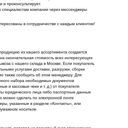
и и проконсультирует.
 к специалистам компании через мессенджеры
ересованы в сотрудничестве с каждым клиентом!
родукцию из нашего ассортимента создается
ена окончательная стоимость всех интересующих
ывоза с нашего склада в Москве. Если покупатель
ьными услугами доставки, разгрузки, сборки
мо также сообщить об этом менеджеру. Для
лного набора необходимых документов
ые и кассовые чеки и т. д.) от покупателя
ты юридического лица либо паспортные данные
о можно сделать по электронной почте
еры, указанные в разделе «Контакты», или
бумажном носителе.