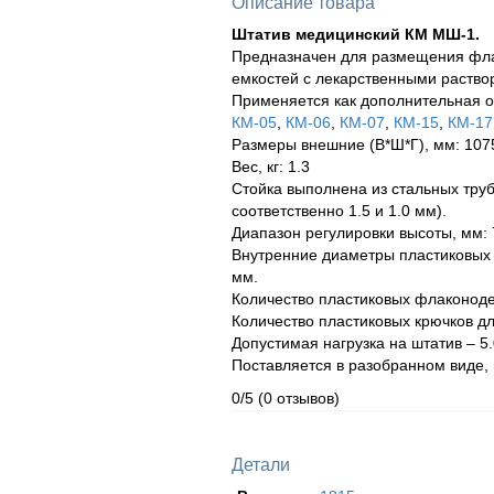
Описание товара
Штатив медицинский КМ МШ-1.
Предназначен для размещения фла
емкостей с лекарственными раство
Применяется как дополнительная 
КМ-05
,
КМ-06
,
КМ-07
,
КМ-15
,
КМ-17
Размеры внешние (В*Ш*Г), мм: 107
Вес, кг: 1.3
Стойка выполнена из стальных тру
соответственно 1.5 и 1.0 мм).
Диапазон регулировки высоты, мм: 
Внутренние диаметры пластиковых 
мм.
Количество пластиковых флаконоде
Количество пластиковых крючков дл
Допустимая нагрузка на штатив – 5.0
Поставляется в разобранном виде, 
0/5
(0 отзывов)
Детали