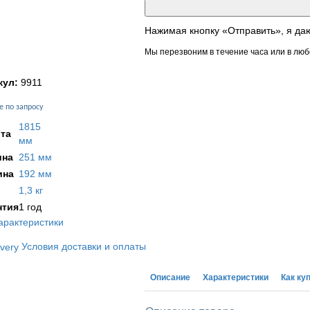
Нажимая кнопку «Отправить», я да
Мы перезвоним в течение часа или в люб
кул:
9911
е по запросу
1815
та
мм
на
251 мм
ина
192 мм
1,3 кг
нтия
1 год
арактеристики
Условия доставки и оплаты
Описание
Характеристики
Как ку