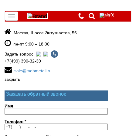
(0)
Toggle
navigation
Москва, Шоссе Энтузиастов, 56
пн-пт 9:00 – 18:00
Задать вопрос
+7(499) 390-32-39
sale@mebmetall.ru
закрыть
Заказать обратный звонок
Имя
Телефон
*