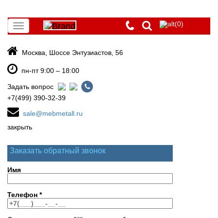
(0)
Toggle
navigation
Москва, Шоссе Энтузиастов, 56
пн-пт 9:00 – 18:00
Задать вопрос
+7(499) 390-32-39
sale@mebmetall.ru
закрыть
Заказать обратный звонок
Имя
Телефон
*