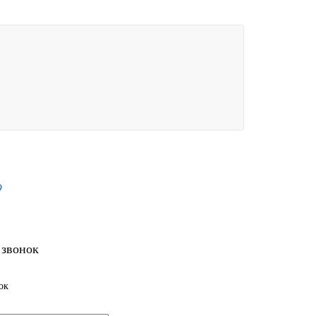
9
 звонок
ок