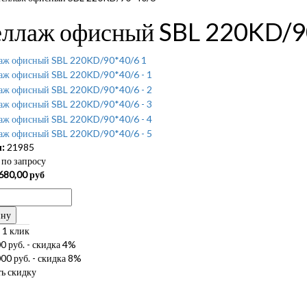
еллаж офисный SBL 220KD/9
:
21985
по запросу
680,00
руб
ину
 1 клик
0 руб. - скидка 4%
00 руб. - скидка 8%
ь скидку