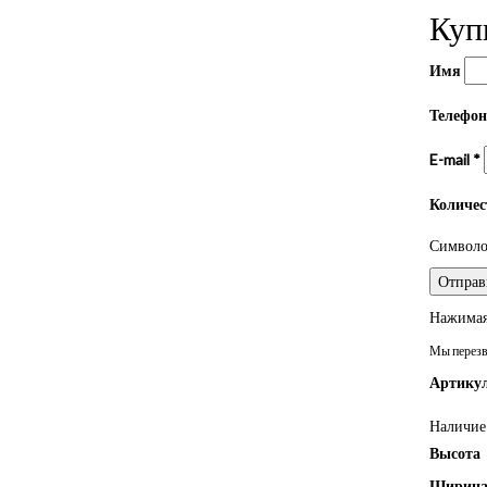
Куп
Имя
Телефо
E-mail
*
Количе
Символом
Нажимая 
Мы перезво
Артикул
Наличие 
Высота
Ширин