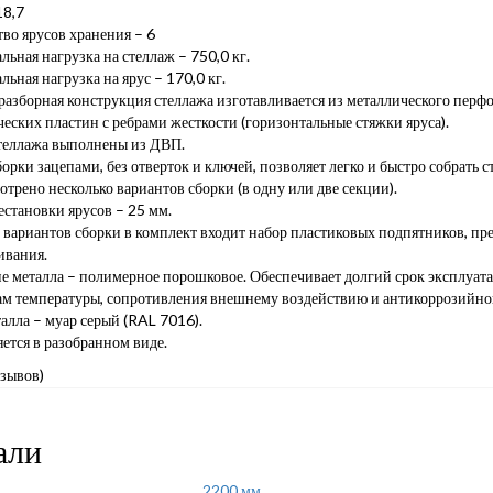
18,7
во ярусов хранения – 6
ьная нагрузка на стеллаж – 750,0 кг.
ьная нагрузка на ярус – 170,0 кг.
азборная конструкция стеллажа изготавливается из металлического перф
еских пластин с ребрами жесткости (горизонтальные стяжки яруса).
теллажа выполнены из ДВП.
орки зацепами, без отверток и ключей, позволяет легко и быстро собрать с
трено несколько вариантов сборки (в одну или две секции).
становки ярусов – 25 мм.
 вариантов сборки в комплект входит набор пластиковых подпятников, п
ивания.
 металла – полимерное порошковое. Обеспечивает долгий срок эксплуатац
ам температуры, сопротивления внешнему воздействию и антикоррозийно
алла – муар серый (RAL 7016).
ется в разобранном виде.
тзывов)
али
2200 мм