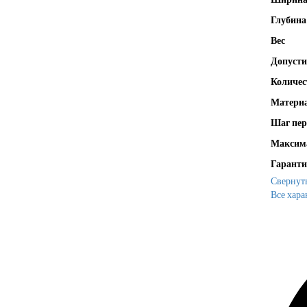
Глубина
Вес
Допусти
Количес
Материа
Шаг пер
Максима
Гаранти
Свернут
Все хара