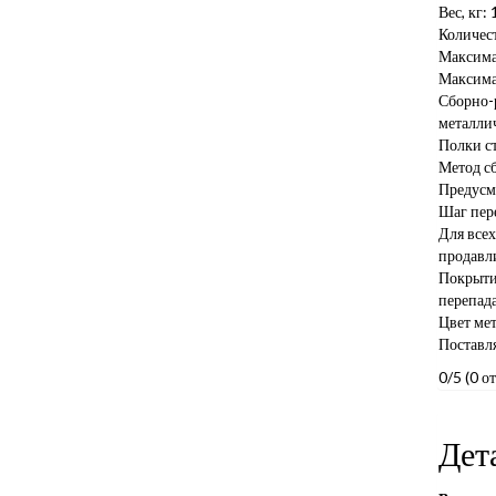
Вес, кг: 
Количест
Максимал
Максимал
Сборно-р
металлич
Полки с
Метод сб
Предусмо
Шаг пере
Для всех
продавл
Покрытие
перепад
Цвет мет
Поставля
0/5
(0 о
Дет