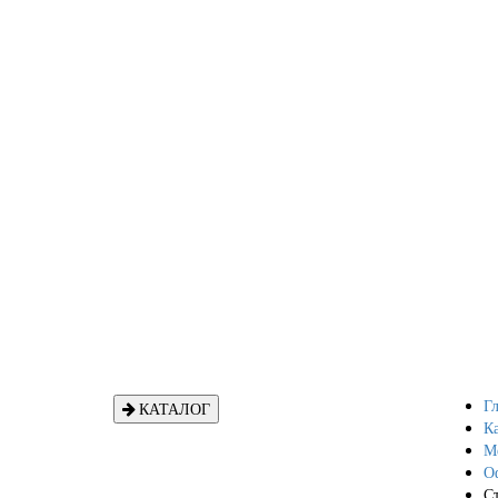
Гл
КАТАЛОГ
Ка
Ме
О
С