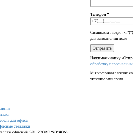
Телефон
*
Символом звездочка"(*)
для заполнения поле
Нажимая кнопку «Отправ
обработку персональны
Мы перезвоним в течение час
указанное вами время
авная
талог
бель для офиса
фисные стеллажи
теллаж офисный SBL 220KD/90*40/6