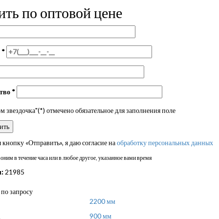
ить по оптовой цене
н
*
ство
*
 звездочка"(*) отмечено обязательное для заполнения поле
кнопку «Отправить», я даю согласие на
обработку персональных данных
ним в течение часа или в любое другое, указанное вами время
:
21985
по запросу
2200 мм
900 мм
а