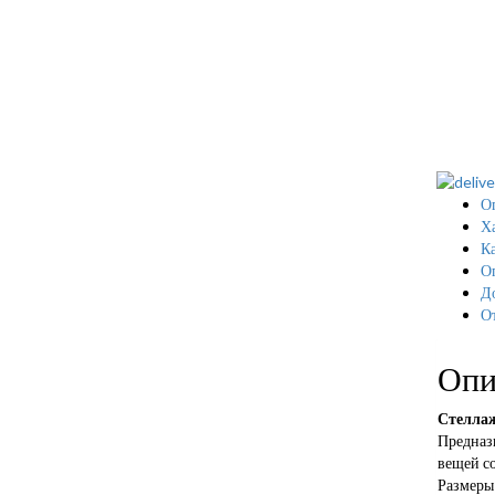
О
Х
Ка
О
Д
О
Опи
Стеллаж
Предназн
вещей с
Размеры