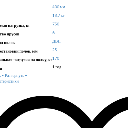
400 мм
18,7 кг
750
мая нагрузка, кг
6
тво ярусов
ДВП
л полок
25
естановки полок, мм
170
льная нагрузка на полку, кг
1 год
я
ь
Развернуть
ктеристики