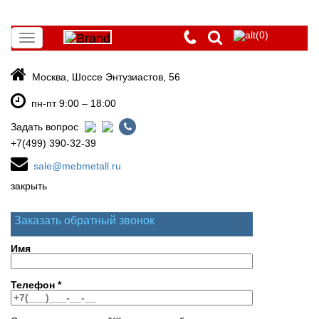
(0)
Toggle
navigation
Москва, Шоссе Энтузиастов, 56
пн-пт 9:00 – 18:00
Задать вопрос
+7(499) 390-32-39
sale@mebmetall.ru
закрыть
Заказать обратный звонок
Имя
Телефон
*