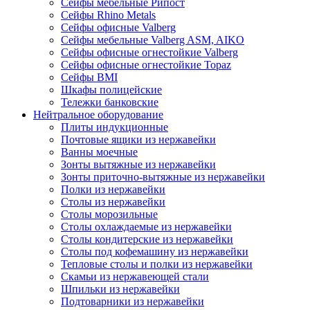
Сейфы мебельные Рипост
Сейфы Rhino Metals
Сейфы офисные Valberg
Сейфы мебельные Valberg ASM, AIKO
Сейфы офисные огнестойкие Valberg
Сейфы офисные огнестойкие Topaz
Сейфы ВМI
Шкафы полицейские
Тележки банковские
Нейтральное оборудование
Плиты индукционные
Почтовые ящики из нержавейки
Ванны моечные
Зонты вытяжные из нержавейки
Зонты приточно-вытяжные из нержавейки
Полки из нержавейки
Столы из нержавейки
Столы морозильные
Столы охлаждаемые из нержавейки
Столы кондитерские из нержавейки
Столы под кофемашину из нержавейки
Тепловые столы и полки из нержавейки
Скамьи из нержавеющей стали
Шпильки из нержавейки
Подтоварники из нержавейки