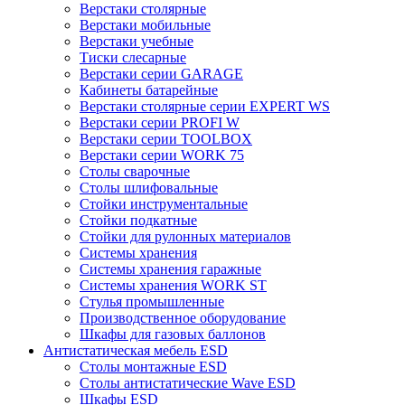
Верстаки столярные
Верстаки мобильные
Верстаки учебные
Тиски слесарные
Верстаки серии GARAGE
Кабинеты батарейные
Верстаки столярные серии EXPERT WS
Верстаки серии PROFI W
Верстаки серии TOOLBOX
Верстаки серии WORK 75
Столы сварочные
Столы шлифовальные
Стойки инструментальные
Стойки подкатные
Стойки для рулонных материалов
Системы хранения
Системы хранения гаражные
Системы хранения WORK ST
Стулья промышленные
Производственное оборудование
Шкафы для газовых баллонов
Антистатическая мебель ESD
Столы монтажные ESD
Столы антистатические Wave ESD
Шкафы ESD