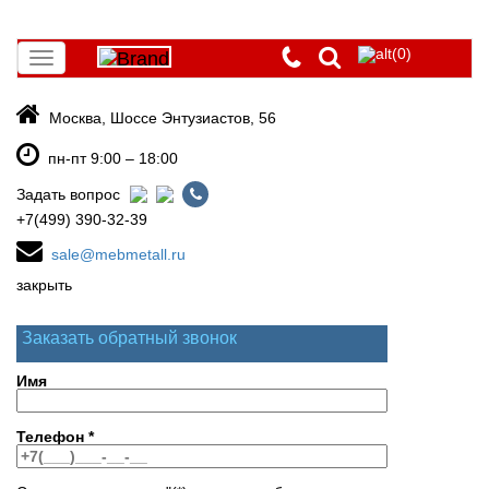
(0)
Toggle
navigation
Москва, Шоссе Энтузиастов, 56
пн-пт 9:00 – 18:00
Задать вопрос
+7(499) 390-32-39
sale@mebmetall.ru
закрыть
Заказать обратный звонок
Имя
Телефон
*