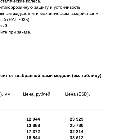
статические колеса.
нтикоррозийную защиту и устойчивость
ивным жидкостям и механическим воздействиям.
ый (RAL 7035).
вый.
те при заказе.
сит от выбранной вами модели (см. таблицу).
, мм Цена, рублей Цена (ESD),
0*500
12 944
23 929
0*500
13 888
25 780
00*700
17 372
32 214
00*700
18 544
33 612