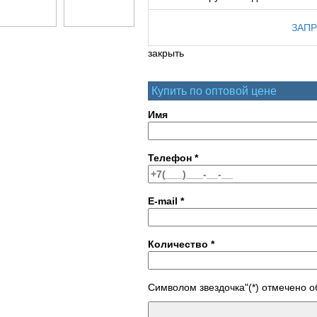
ЗАПР
закрыть
Купить по оптовой цене
Имя
Телефон
*
E-mail
*
Количество
*
Символом звездочка"(*) отмечено 