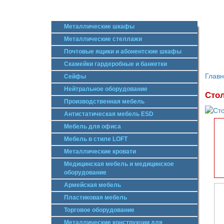
Металлические шкафы
Металлические стеллажи
Почтовые ящики и абонентские шкафы
Скамейки гардеробные и банкетки
Глав
Сейфы
Нейтральное оборудование
Сто
Производственная мебель
Антистатическая мебель ESD
Мебель для офиса
Мебель в стиле LOFT
Металлические кровати
Медицинская мебель и медицинское
оборудование
Армейская мебель
Пластиковая мебель
Торговое оборудование
Металлические конструкции для