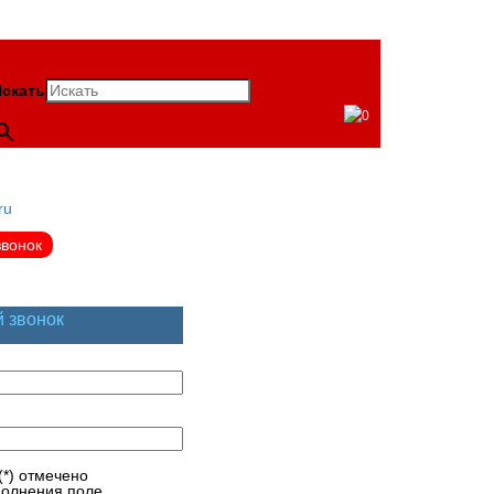
скать
0
ru
звонок
й звонок
(*) отмечено
полнения поле