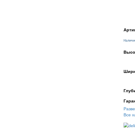
Арти
Наличи
Высо
Шири
Глуб
Гара
Разв
Все х