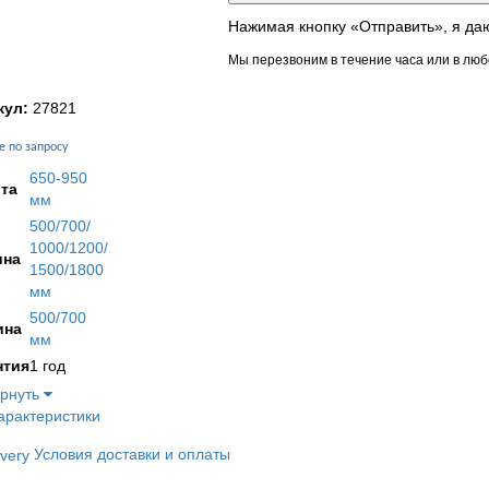
Нажимая кнопку «Отправить», я да
Мы перезвоним в течение часа или в люб
кул:
27821
е по запросу
650-950
та
мм
500/700/
1000/1200/
на
1500/1800
мм
500/700
ина
мм
нтия
1 год
ернуть
арактеристики
Условия доставки и оплаты