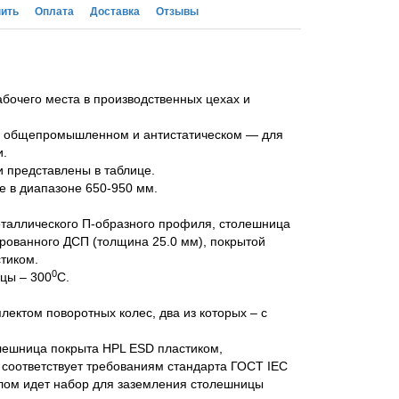
пить
Оплата
Доставка
Отзывы
бочего места в производственных цехах и
 – общепромышленном и антистатическом — для
и.
и представлены в таблице.
е в диапазоне 650-950 мм.
металлического П-образного профиля, столешница
рованного ДСП (толщина 25.0 мм), покрытой
тиком.
0
цы – 300
С.
ектом поворотных колес, два из которых – с
лешница покрыта HPL ESD пластиком,
 соответствует требованиям стандарта ГОСТ IEC
олом идет набор для заземления столешницы