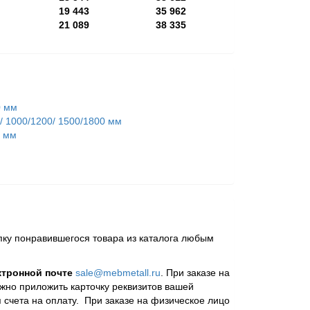
00*700
19 443
35 962
00*700
21 089
38 335
0 мм
/ 1000/1200/ 1500/1800 мм
0 мм
пку понравившегося товара из каталога любым
ктронной почте
sale@mebmetall.ru
. При заказе на
ужно приложить карточку реквизитов вашей
 счета на оплату. При заказе на физическое лицо