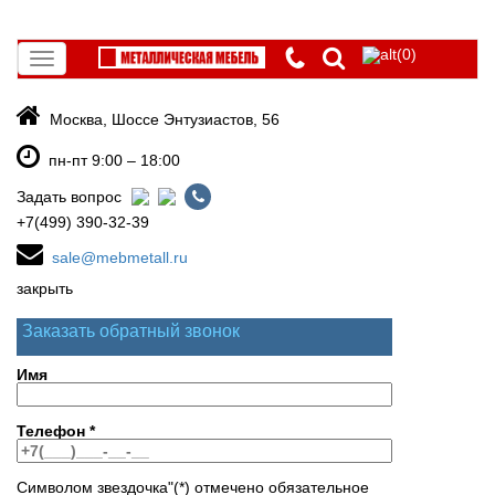
(0)
Toggle
navigation
Москва, Шоссе Энтузиастов, 56
пн-пт 9:00 – 18:00
Задать вопрос
+7(499) 390-32-39
sale@mebmetall.ru
закрыть
Заказать обратный звонок
Имя
Телефон
*
Символом звездочка"(*) отмечено обязательное