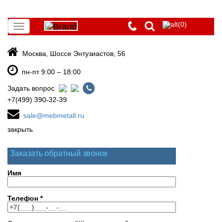
(0)
Toggle
navigation
Москва, Шоссе Энтузиастов, 56
пн-пт 9:00 – 18:00
Задать вопрос
+7(499) 390-32-39
sale@mebmetall.ru
закрыть
Заказать обратный звонок
Имя
Телефон
*