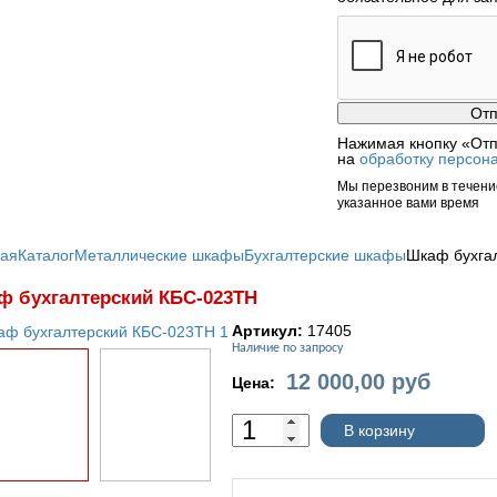
Нажимая кнопку «Отп
на
обработку персон
Мы перезвоним в течение
указанное вами время
ная
Каталог
Металлические шкафы
Бухгалтерские шкафы
Шкаф бухга
ф бухгалтерский КБС-023ТН
Артикул:
17405
Наличие по запросу
12 000,00
руб
Цена:
В корзину