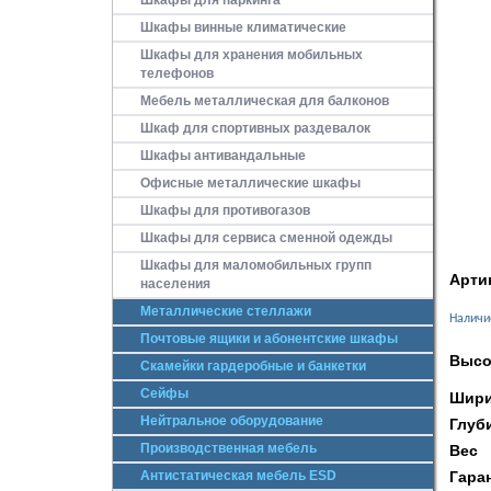
Шкафы для паркинга
Шкафы винные климатические
Шкафы для хранения мобильных
телефонов
Мебель металлическая для балконов
Шкаф для спортивных раздевалок
Шкафы антивандальные
Офисные металлические шкафы
Шкафы для противогазов
Шкафы для сервиса сменной одежды
Шкафы для маломобильных групп
Арти
населения
Металлические стеллажи
Наличи
Почтовые ящики и абонентские шкафы
Высо
Скамейки гардеробные и банкетки
Сейфы
Шири
Нейтральное оборудование
Глуб
Производственная мебель
Вес
Антистатическая мебель ESD
Гара