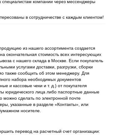
 к специалистам компании через мессенджеры
ересованы в сотрудничестве с каждым клиентом!
родукцию из нашего ассортимента создается
ена окончательная стоимость всех интересующих
ывоза с нашего склада в Москве. Если покупатель
ьными услугами доставки, разгрузки, сборки
мо также сообщить об этом менеджеру. Для
лного набора необходимых документов
ые и кассовые чеки и т. д.) от покупателя
ты юридического лица либо паспортные данные
о можно сделать по электронной почте
еры, указанные в разделе «Контакты», или
бумажном носителе.
ершить перевод на расчетный счет организации: