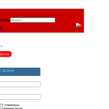
скать
0
ru
звонок
й звонок
(*) отмечено
полнения поле