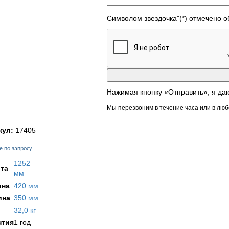
Символом звездочка"(*) отмечено 
Нажимая кнопку «Отправить», я да
Мы перезвоним в течение часа или в люб
кул:
17405
е по запросу
1252
та
мм
на
420 мм
ина
350 мм
32,0 кг
нтия
1 год