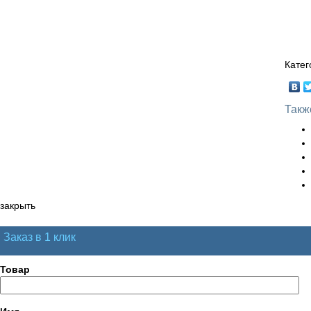
Катег
Такж
закрыть
Заказ в 1 клик
Товар