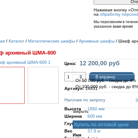
Нажимая кнопку «Отп
на
обработку персон
Мы перезвоним в течение
указанное вами время
ная
Каталог
Металлические шкафы
Архивные шкафы
Шкаф ар
ф архивный ШМА-600
12 200,00
руб
Цена:
В корзину
От 50 000 руб. - скидка до 4%
От 100 000 руб. - скидка до 8
Артикул:
14531
Наличие по запросу
Высота
1850 мм
закрыть
Ширина
600 мм
Глубина
500 мм
Купить по оптовой цене
Вес
37,9 кг
Имя