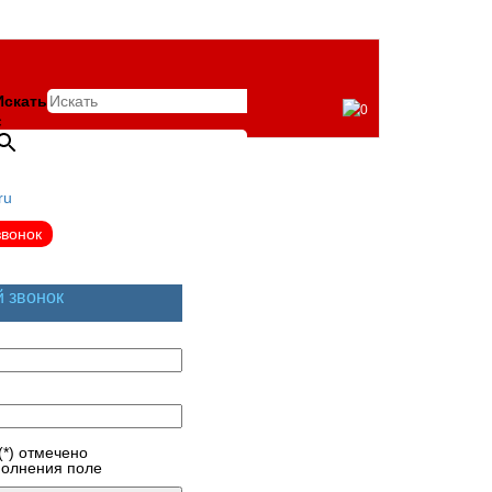
Искать
0
×
ru
звонок
й звонок
(*) отмечено
полнения поле