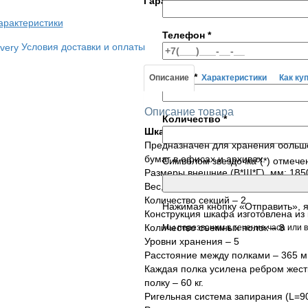
Гарантия
1 год
арактеристики
Телефон
*
Условия доставки и оплаты
E-mail
*
Описание
Характеристики
Как ку
Описание товара
Количество
*
Шкаф архивный ШМА-600.
Предназначен для хранения больш
бумаг в офисах и архивах.
Символом звездочка"(*) отмече
Размеры внешние (В*Ш*Г), мм: 185
Вес, кг: 37.9
Количество секций – 2
Нажимая кнопку «Отправить», 
Конструкция шкафа изготовлена из 
Количество съемных полок – 8
Мы перезвоним в течение часа или в
Уровни хранения – 5
Расстояние между полками – 365 м
Каждая полка усилена ребром жест
полку – 60 кг.
Ригельная система запирания (L=90