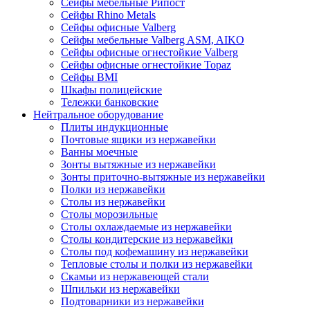
Сейфы мебельные Рипост
Сейфы Rhino Metals
Сейфы офисные Valberg
Сейфы мебельные Valberg ASM, AIKO
Сейфы офисные огнестойкие Valberg
Сейфы офисные огнестойкие Topaz
Сейфы ВМI
Шкафы полицейские
Тележки банковские
Нейтральное оборудование
Плиты индукционные
Почтовые ящики из нержавейки
Ванны моечные
Зонты вытяжные из нержавейки
Зонты приточно-вытяжные из нержавейки
Полки из нержавейки
Столы из нержавейки
Столы морозильные
Столы охлаждаемые из нержавейки
Столы кондитерские из нержавейки
Столы под кофемашину из нержавейки
Тепловые столы и полки из нержавейки
Скамьи из нержавеющей стали
Шпильки из нержавейки
Подтоварники из нержавейки