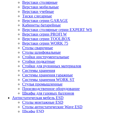
Верстаки столярные
Верстаки мобильные
Верстаки учебные
Тиски слесарные
Верстаки серии GARAGE
Кабинеты батарейные
Верстаки столярные серии EXPERT WS
Верстаки серии PROFI W
Верстаки серии TOOLBOX
Верстаки серии WORK 75
Столы сварочные
Столы шлифовальные
Стойки инструментальные
Стойки подкатные
Стойки для рулонных материалов
Системы хранения
Системы хранения гаражные
Системы хранения WORK ST
Стулья промышленные
Производственное оборудование
Шкафы для газовых баллонов
Антистатическая мебель ESD
Столы монтажные ESD
Столы антистатические Wave ESD
Шкафы ESD