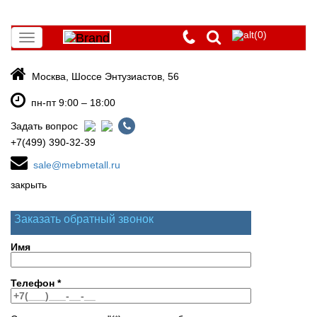
(0)
Toggle
navigation
Москва, Шоссе Энтузиастов, 56
пн-пт 9:00 – 18:00
Задать вопрос
+7(499) 390-32-39
sale@mebmetall.ru
закрыть
Заказать обратный звонок
Имя
Телефон
*