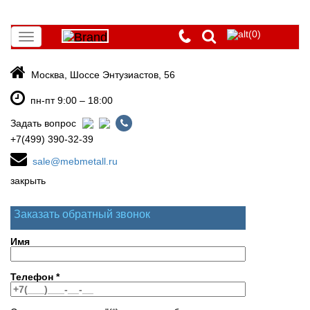
(0)
Toggle
navigation
Москва, Шоссе Энтузиастов, 56
пн-пт 9:00 – 18:00
Задать вопрос
+7(499) 390-32-39
sale@mebmetall.ru
закрыть
Заказать обратный звонок
Имя
Телефон
*