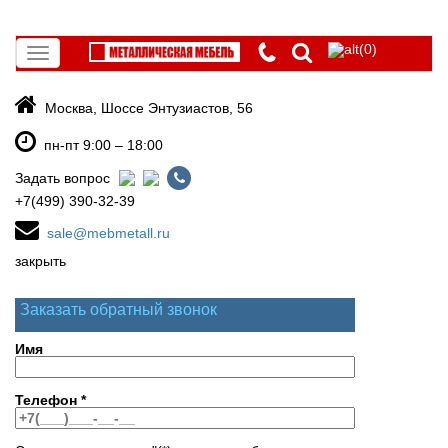
(0)
Toggle
navigation
Москва, Шоссе Энтузиастов, 56
пн-пт 9:00 – 18:00
Задать вопрос
+7(499) 390-32-39
sale@mebmetall.ru
закрыть
Заказать обратный звонок
Имя
Телефон
*