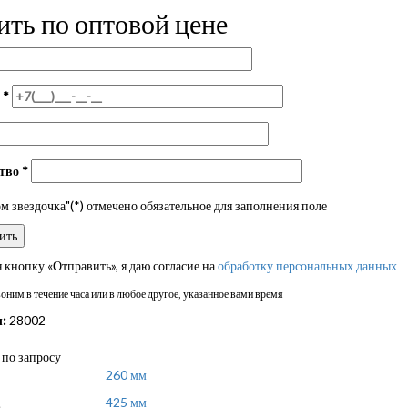
ить по оптовой цене
н
*
ство
*
 звездочка"(*) отмечено обязательное для заполнения поле
кнопку «Отправить», я даю согласие на
обработку персональных данных
ним в течение часа или в любое другое, указанное вами время
:
28002
по запросу
260 мм
425 мм
а