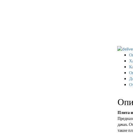
О
Х
Ка
О
Д
О
Опи
Плита и
Предназ
дачах. О
такие п