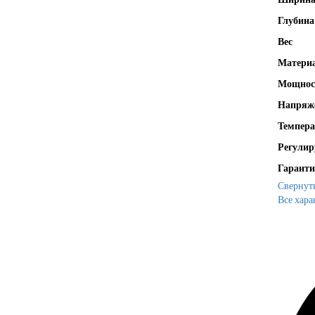
Глубина
Вес
Матери
Мощност
Напряже
Темпера
Регулир
Гаранти
Свернут
Все хара