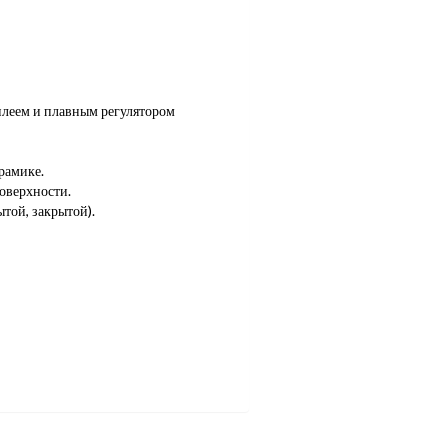
плеем и плавным регулятором
рамике.
оверхности.
той, закрытой).