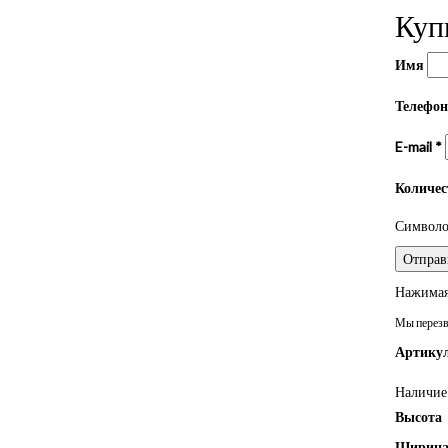
Куп
Имя
Телефо
E-mail
*
Количе
Символом
Нажимая 
Мы перезво
Артикул
Наличие 
Высота
Ширин