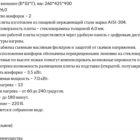
 внешние (В*Ш*Г), мм: 260*425*900
26,0
тво конфорок – 2
плиты изготовлен из пищевой нержавеющей стали марки AISI-304.
поверхность плиты – стеклокерамика толщиной 6.0 мм.
ние работой плиты осуществляется через удобную панель с цифровым дис
уры нагрева.
набжена съемным масляным фильтром и защитой от скачков напряжения.
асположения конфорок обозначены перекрещенными линиями на стеклоке
уемые по высоте ножки помогут компенсировать возможные неровности п
трена возможность размещения плиты на подставке (открытой, полузакры
ь конфорки – 3.5 кВт.
емая мощность – 7.0 кВт.
нагрева – 13
 нагрева – от 60 до 240 градусов.
 до 180 минут.
ние – 220 В.
ется в собранном виде.
тзывов)
еимущества