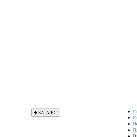
Гл
КАТАЛОГ
Ка
Н
П
Пл