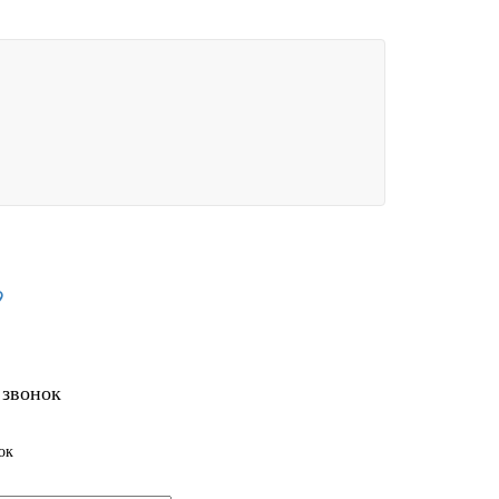
9
 звонок
ок