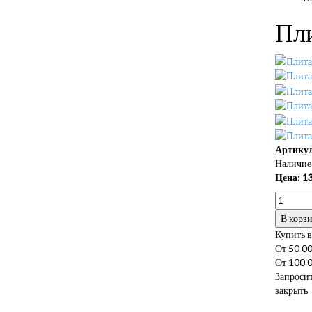
Пли
Артикул
Наличие 
Цена:
1
В корз
Купить в
От 50 00
От 100 0
Запросит
закрыть