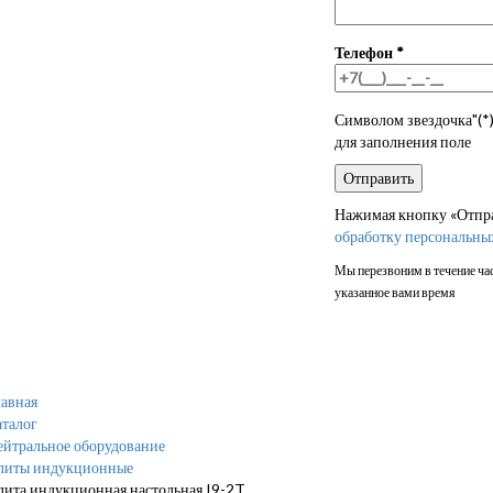
Телефон
*
Символом звездочка"(*)
для заполнения поле
Нажимая кнопку «Отправ
обработку персональны
Мы перезвоним в течение час
указанное вами время
авная
талог
ейтральное оборудование
литы индукционные
ита индукционная настольная I9-2T