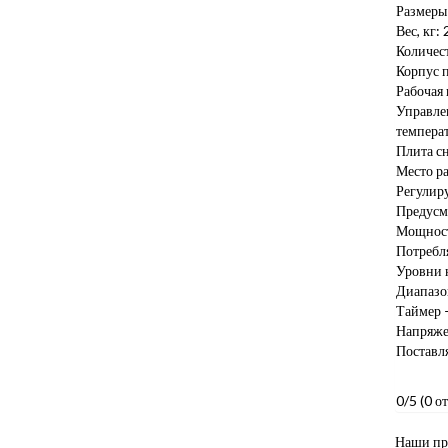
Размеры
Вес, кг: 
Количес
Корпус 
Рабочая 
Управле
температ
Плита с
Место р
Регулир
Предусмо
Мощност
Потребля
Уровни 
Диапазон
Таймер –
Напряже
Поставля
0/5
(0 о
Наши пр