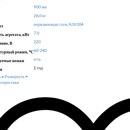
900 мм
26,0 кг
нержавеющая сталь AISI304
ал
7,0
ь агрегата, кВт
220
ние, В
60-240
турный режим, °С
есть
уемые ножки
1 год
я
ь
Развернуть
ктеристики