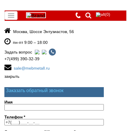
(0)
Toggle
navigation
Москва, Шоссе Энтузиастов, 56
пн-пт 9:00 – 18:00
Задать вопрос
+7(499) 390-32-39
sale@mebmetall.ru
закрыть
Заказать обратный звонок
Имя
Телефон
*