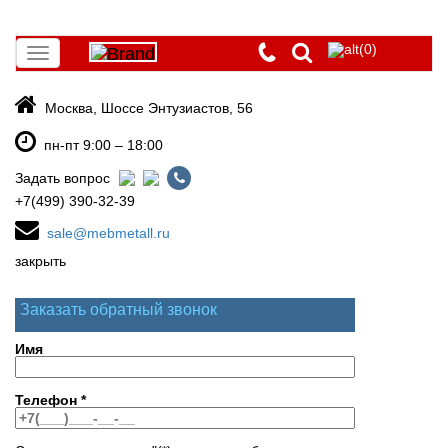
(0)
Toggle
navigation
Москва, Шоссе Энтузиастов, 56
пн-пт 9:00 – 18:00
Задать вопрос
+7(499) 390-32-39
sale@mebmetall.ru
закрыть
Заказать обратный звонок
Имя
Телефон
*