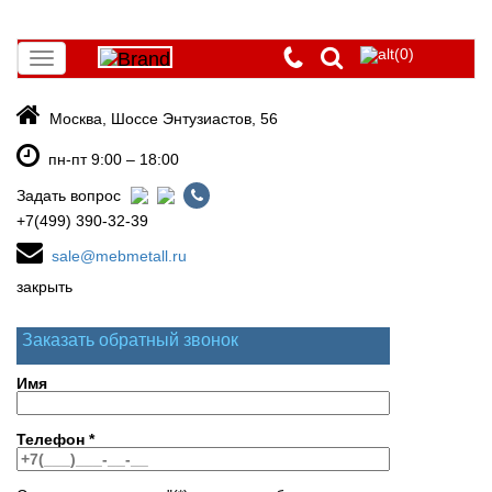
(0)
Toggle
navigation
Москва, Шоссе Энтузиастов, 56
пн-пт 9:00 – 18:00
Задать вопрос
+7(499) 390-32-39
sale@mebmetall.ru
закрыть
Заказать обратный звонок
Имя
Телефон
*