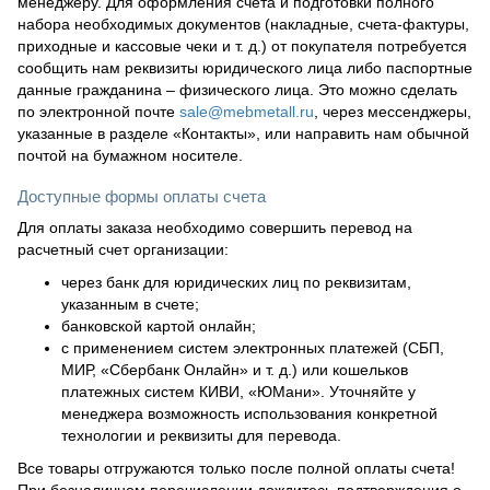
менеджеру. Для оформления счета и подготовки полного
набора необходимых документов (накладные, счета-фактуры,
приходные и кассовые чеки и т. д.) от покупателя потребуется
сообщить нам реквизиты юридического лица либо паспортные
данные гражданина – физического лица. Это можно сделать
по электронной почте
sale@mebmetall.ru
, через мессенджеры,
указанные в разделе «Контакты», или направить нам обычной
почтой на бумажном носителе.
Доступные формы оплаты счета
Для оплаты заказа необходимо совершить перевод на
расчетный счет организации:
через банк для юридических лиц по реквизитам,
указанным в счете;
банковской картой онлайн;
с применением систем электронных платежей (СБП,
МИР, «Сбербанк Онлайн» и т. д.) или кошельков
платежных систем КИВИ, «ЮМани». Уточняйте у
менеджера возможность использования конкретной
технологии и реквизиты для перевода.
Все товары отгружаются только после полной оплаты счета!
При безналичном перечислении дождитесь подтверждения о