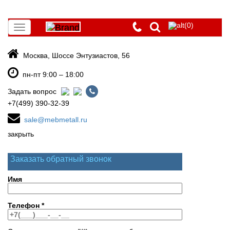
(0)
Toggle
navigation
Москва, Шоссе Энтузиастов, 56
пн-пт 9:00 – 18:00
Задать вопрос
+7(499) 390-32-39
sale@mebmetall.ru
закрыть
Заказать обратный звонок
Имя
Телефон
*