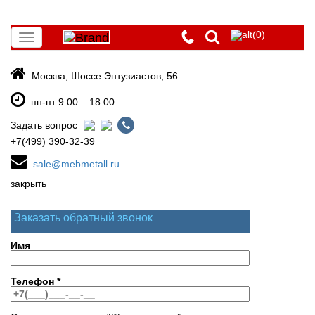
(0)
Toggle
navigation
Москва, Шоссе Энтузиастов, 56
пн-пт 9:00 – 18:00
Задать вопрос
+7(499) 390-32-39
sale@mebmetall.ru
закрыть
Заказать обратный звонок
Имя
Телефон
*