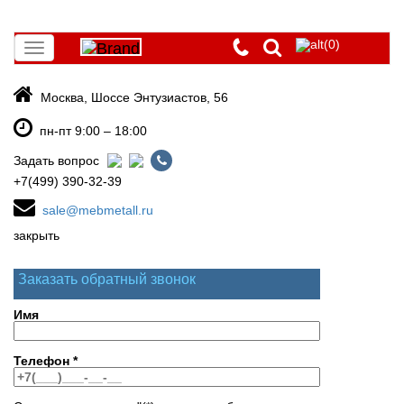
(0)
Toggle
navigation
Москва, Шоссе Энтузиастов, 56
пн-пт 9:00 – 18:00
Задать вопрос
+7(499) 390-32-39
sale@mebmetall.ru
закрыть
Заказать обратный звонок
Имя
Телефон
*