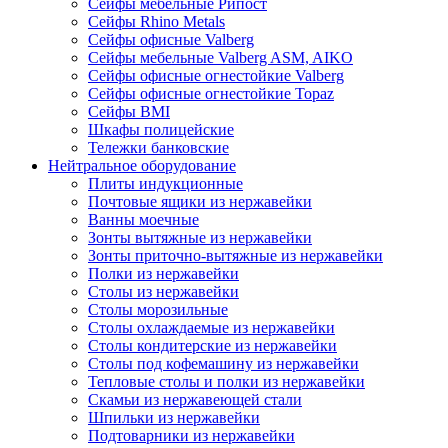
Сейфы мебельные Рипост
Сейфы Rhino Metals
Сейфы офисные Valberg
Сейфы мебельные Valberg ASM, AIKO
Сейфы офисные огнестойкие Valberg
Сейфы офисные огнестойкие Topaz
Сейфы ВМI
Шкафы полицейские
Тележки банковские
Нейтральное оборудование
Плиты индукционные
Почтовые ящики из нержавейки
Ванны моечные
Зонты вытяжные из нержавейки
Зонты приточно-вытяжные из нержавейки
Полки из нержавейки
Столы из нержавейки
Столы морозильные
Столы охлаждаемые из нержавейки
Столы кондитерские из нержавейки
Столы под кофемашину из нержавейки
Тепловые столы и полки из нержавейки
Скамьи из нержавеющей стали
Шпильки из нержавейки
Подтоварники из нержавейки