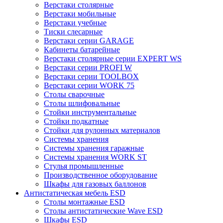
Верстаки столярные
Верстаки мобильные
Верстаки учебные
Тиски слесарные
Верстаки серии GARAGE
Кабинеты батарейные
Верстаки столярные серии EXPERT WS
Верстаки серии PROFI W
Верстаки серии TOOLBOX
Верстаки серии WORK 75
Столы сварочные
Столы шлифовальные
Стойки инструментальные
Стойки подкатные
Стойки для рулонных материалов
Системы хранения
Системы хранения гаражные
Системы хранения WORK ST
Стулья промышленные
Производственное оборудование
Шкафы для газовых баллонов
Антистатическая мебель ESD
Столы монтажные ESD
Столы антистатические Wave ESD
Шкафы ESD