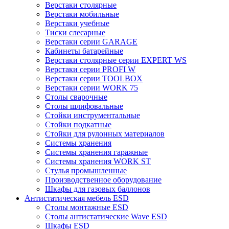
Верстаки столярные
Верстаки мобильные
Верстаки учебные
Тиски слесарные
Верстаки серии GARAGE
Кабинеты батарейные
Верстаки столярные серии EXPERT WS
Верстаки серии PROFI W
Верстаки серии TOOLBOX
Верстаки серии WORK 75
Столы сварочные
Столы шлифовальные
Стойки инструментальные
Стойки подкатные
Стойки для рулонных материалов
Системы хранения
Системы хранения гаражные
Системы хранения WORK ST
Стулья промышленные
Производственное оборудование
Шкафы для газовых баллонов
Антистатическая мебель ESD
Столы монтажные ESD
Столы антистатические Wave ESD
Шкафы ESD