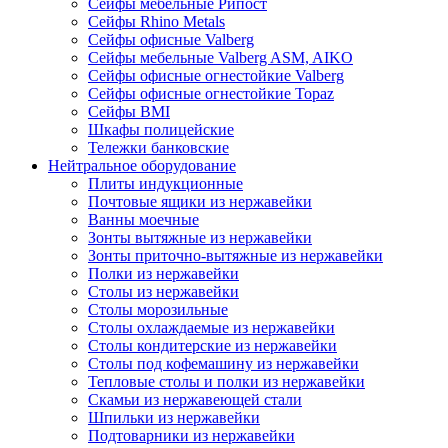
Сейфы мебельные Рипост
Сейфы Rhino Metals
Сейфы офисные Valberg
Сейфы мебельные Valberg ASM, AIKO
Сейфы офисные огнестойкие Valberg
Сейфы офисные огнестойкие Topaz
Сейфы ВМI
Шкафы полицейские
Тележки банковские
Нейтральное оборудование
Плиты индукционные
Почтовые ящики из нержавейки
Ванны моечные
Зонты вытяжные из нержавейки
Зонты приточно-вытяжные из нержавейки
Полки из нержавейки
Столы из нержавейки
Столы морозильные
Столы охлаждаемые из нержавейки
Столы кондитерские из нержавейки
Столы под кофемашину из нержавейки
Тепловые столы и полки из нержавейки
Скамьи из нержавеющей стали
Шпильки из нержавейки
Подтоварники из нержавейки