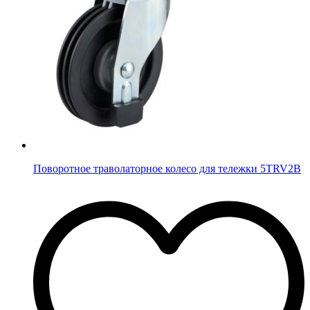
Поворотное траволаторное колесо для тележки 5TRV2B