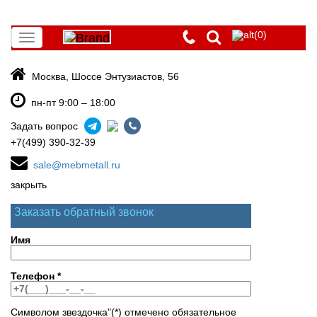
(0)
Toggle
navigation
Москва, Шоссе Энтузиастов, 56
пн-пт 9:00 – 18:00
Задать вопрос
+7(499) 390-32-39
sale@mebmetall.ru
закрыть
Заказать обратный звонок
Имя
Телефон
*
Символом звездочка"(*) отмечено обязательное