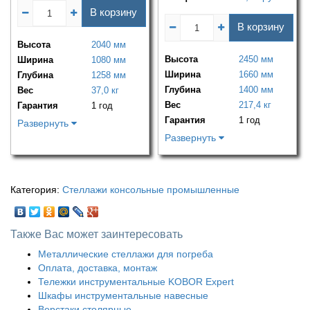
В корзину
В корзину
Высота
2040 мм
Высота
2450 мм
Ширина
1080 мм
Ширина
1660 мм
Глубина
1258 мм
Глубина
1400 мм
Вес
37,0 кг
Вес
217,4 кг
Гарантия
1 год
Гарантия
1 год
Развернуть
Развернуть
Категория:
Стеллажи консольные промышленные
Также Вас может заинтересовать
Металлические стеллажи для погреба
Оплата, доставка, монтаж
Тележки инструментальные KOBOR Expert
Шкафы инструментальные навесные
Верстаки столярные