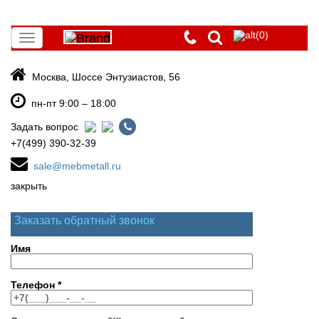
(0)
Toggle
navigation
Москва, Шоссе Энтузиастов, 56
пн-пт 9:00 – 18:00
Задать вопрос
+7(499) 390-32-39
sale@mebmetall.ru
закрыть
Заказать обратный звонок
Имя
Телефон
*