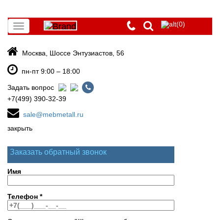
(0)
Toggle
navigation
Москва, Шоссе Энтузиастов, 56
пн-пт 9:00 – 18:00
Задать вопрос
+7(499) 390-32-39
sale@mebmetall.ru
закрыть
Заказать обратный звонок
Имя
Телефон
*