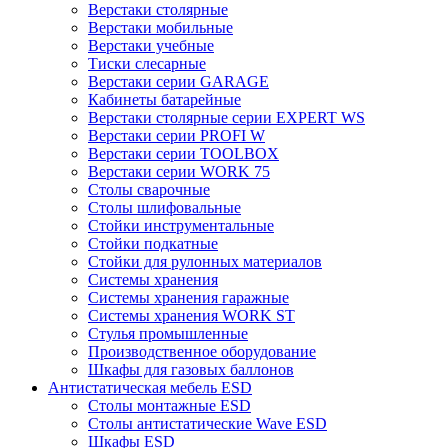
Верстаки столярные
Верстаки мобильные
Верстаки учебные
Тиски слесарные
Верстаки серии GARAGE
Кабинеты батарейные
Верстаки столярные серии EXPERT WS
Верстаки серии PROFI W
Верстаки серии TOOLBOX
Верстаки серии WORK 75
Столы сварочные
Столы шлифовальные
Стойки инструментальные
Стойки подкатные
Стойки для рулонных материалов
Системы хранения
Системы хранения гаражные
Системы хранения WORK ST
Стулья промышленные
Производственное оборудование
Шкафы для газовых баллонов
Антистатическая мебель ESD
Столы монтажные ESD
Столы антистатические Wave ESD
Шкафы ESD