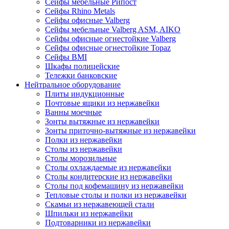
Сейфы мебельные Рипост
Сейфы Rhino Metals
Сейфы офисные Valberg
Сейфы мебельные Valberg ASM, AIKO
Сейфы офисные огнестойкие Valberg
Сейфы офисные огнестойкие Topaz
Сейфы ВМI
Шкафы полицейские
Тележки банковские
Нейтральное оборудование
Плиты индукционные
Почтовые ящики из нержавейки
Ванны моечные
Зонты вытяжные из нержавейки
Зонты приточно-вытяжные из нержавейки
Полки из нержавейки
Столы из нержавейки
Столы морозильные
Столы охлаждаемые из нержавейки
Столы кондитерские из нержавейки
Столы под кофемашину из нержавейки
Тепловые столы и полки из нержавейки
Скамьи из нержавеющей стали
Шпильки из нержавейки
Подтоварники из нержавейки