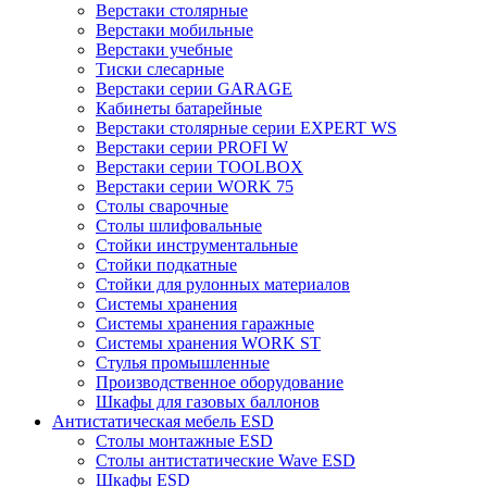
Верстаки столярные
Верстаки мобильные
Верстаки учебные
Тиски слесарные
Верстаки серии GARAGE
Кабинеты батарейные
Верстаки столярные серии EXPERT WS
Верстаки серии PROFI W
Верстаки серии TOOLBOX
Верстаки серии WORK 75
Столы сварочные
Столы шлифовальные
Стойки инструментальные
Стойки подкатные
Стойки для рулонных материалов
Системы хранения
Системы хранения гаражные
Системы хранения WORK ST
Стулья промышленные
Производственное оборудование
Шкафы для газовых баллонов
Антистатическая мебель ESD
Столы монтажные ESD
Столы антистатические Wave ESD
Шкафы ESD