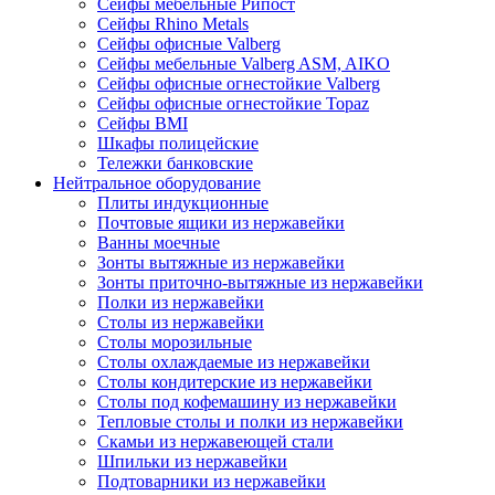
Сейфы мебельные Рипост
Сейфы Rhino Metals
Сейфы офисные Valberg
Сейфы мебельные Valberg ASM, AIKO
Сейфы офисные огнестойкие Valberg
Сейфы офисные огнестойкие Topaz
Сейфы ВМI
Шкафы полицейские
Тележки банковские
Нейтральное оборудование
Плиты индукционные
Почтовые ящики из нержавейки
Ванны моечные
Зонты вытяжные из нержавейки
Зонты приточно-вытяжные из нержавейки
Полки из нержавейки
Столы из нержавейки
Столы морозильные
Столы охлаждаемые из нержавейки
Столы кондитерские из нержавейки
Столы под кофемашину из нержавейки
Тепловые столы и полки из нержавейки
Скамьи из нержавеющей стали
Шпильки из нержавейки
Подтоварники из нержавейки