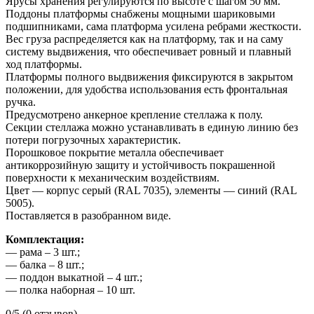
Ярусы хранения регулируются по высоте с шагом 50 мм.
Поддоны платформы снабжены мощными шариковыми
подшипниками, сама платформа усилена ребрами жесткости.
Вес груза распределяется как на платформу, так и на саму
систему выдвижения, что обеспечивает ровный и плавный
ход платформы.
Платформы полного выдвижения фиксируются в закрытом
положении, для удобства использования есть фронтальная
ручка.
Предусмотрено анкерное крепление стеллажа к полу.
Секции стеллажа можно устанавливать в единую линию без
потери погрузочных характеристик.
Порошковое покрытие металла обеспечивает
антикоррозийную защиту и устойчивость покрашенной
поверхности к механическим воздействиям.
Цвет — корпус серый (RAL 7035), элементы — синий (RAL
5005).
Поставляется в разобранном виде.
Комплектация:
— рама – 3 шт.;
— балка – 8 шт.;
— поддон выкатной – 4 шт.;
— полка наборная – 10 шт.
0/5
(0 отзывов)